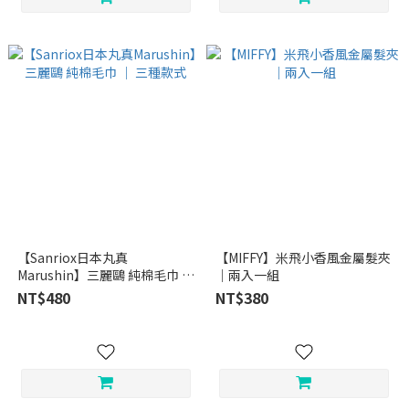
【Sanriox日本丸真
【MIFFY】米飛小香風金屬髮夾
Marushin】三麗鷗 純棉毛巾 ｜
｜兩入一組
三種款式
NT$480
NT$380