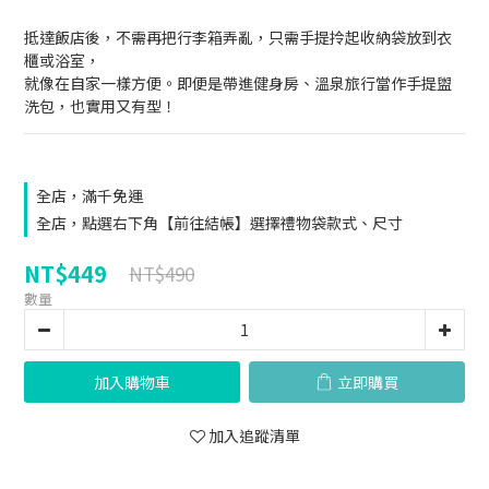
抵達飯店後，不需再把行李箱弄亂，只需手提拎起收納袋放到衣
櫃或浴室，
就像在自家一樣方便。即便是帶進健身房、溫泉旅行當作手提盥
洗包，也實用又有型！
全店，滿千免運
全店，點選右下角【前往結帳】選擇禮物袋款式、尺寸
NT$449
NT$490
數量
加入購物車
立即購買
加入追蹤清單