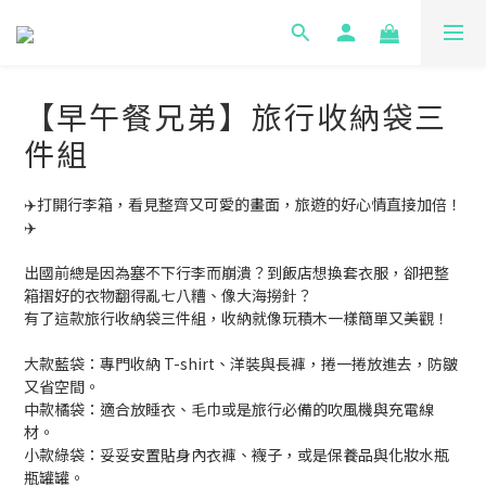
【早午餐兄弟】旅行收納袋三
件組
✈️打開行李箱，看見整齊又可愛的畫面，旅遊的好心情直接加倍！
✈️
出國前總是因為塞不下行李而崩潰？到飯店想換套衣服，卻把整
箱摺好的衣物翻得亂七八糟、像大海撈針？
有了這款旅行收納袋三件組，收納就像玩積木一樣簡單又美觀！
大款藍袋：專門收納 T-shirt、洋裝與長褲，捲一捲放進去，防皺
又省空間。
中款橘袋：適合放睡衣、毛巾或是旅行必備的吹風機與充電線
材。
小款綠袋：妥妥安置貼身內衣褲、襪子，或是保養品與化妝水瓶
瓶罐罐。