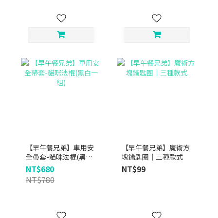
【早午餐兄弟】車用安
【早午餐兄弟】魔術方
全帶套-貓咪法棍(黑白
塊鑰匙圈｜三種款式
一組)
NT$680
NT$99
NT$780