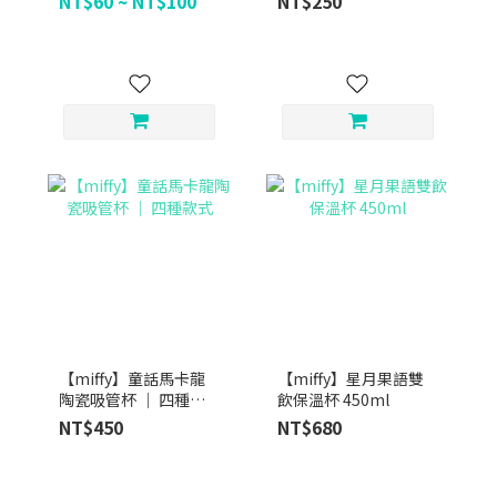
NT$60 ~ NT$100
NT$250
【miffy】童話馬卡龍
【miffy】星月果語雙
陶瓷吸管杯 ｜ 四種款
飲保溫杯 450ml
式
NT$450
NT$680