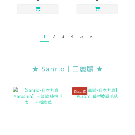
1
2
3
4
5
»
★ Sanrio｜三麗鷗 ★
日本丸真