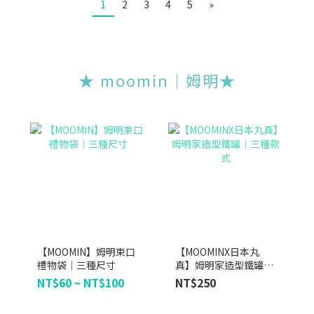
1
2
3
4
5
»
★ moomin｜姆明★
【MOOMIN】姆明束口
【MOOMINX日本丸
禮物袋｜三種尺寸
真】姆明家造型鐵罐｜
三種款式
NT$60 ~ NT$100
NT$250