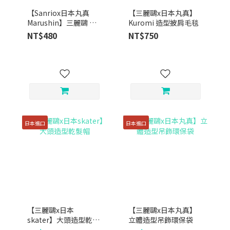
【Sanriox日本丸真
【三麗鷗x日本丸真】
Marushin】三麗鷗 純
Kuromi 造型披肩毛毯
棉毛巾 ｜ 三種款式
NT$480
NT$750
日本進口
日本進口
【三麗鷗x日本
【三麗鷗x日本丸真】
skater】大頭造型乾髮
立體造型吊飾環保袋
帽