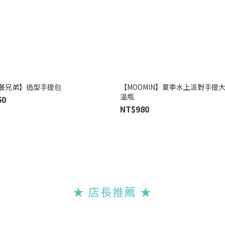
餐兄弟】造型手提包
【MOOMIN】夏季水上派對手提
溫瓶
50
NT$980
★ 店長推薦
★