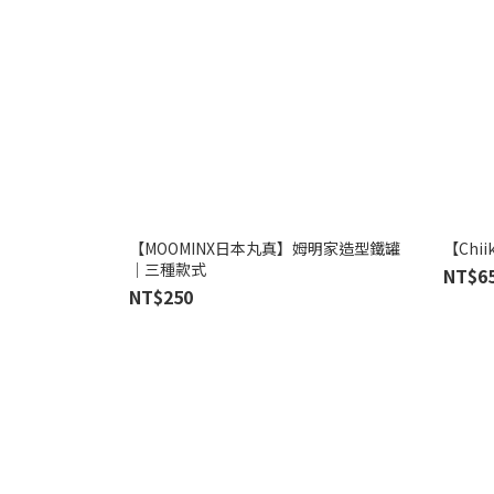
【MOOMINX日本丸真】姆明家造型鐵罐
【Ch
｜三種款式
NT$6
NT$250