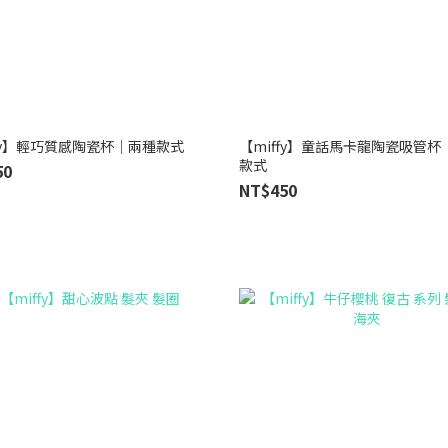
ffy】輕巧質感陶瓷杯｜兩種款式
【miffy】童話馬卡龍陶瓷吸管杯 
款式
50
NT$450