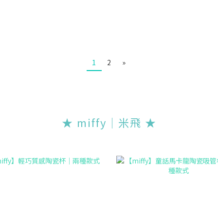
1
2
»
★ miffy｜米飛 ★