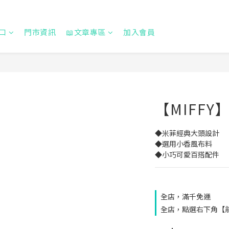
口
門市資訊
📖文章專區
加入會員
【MIFF
◆米菲經典大頭設計
◆選用小香風布料
◆小巧可愛百搭配件
全店，滿千免運
全店，點選右下角【