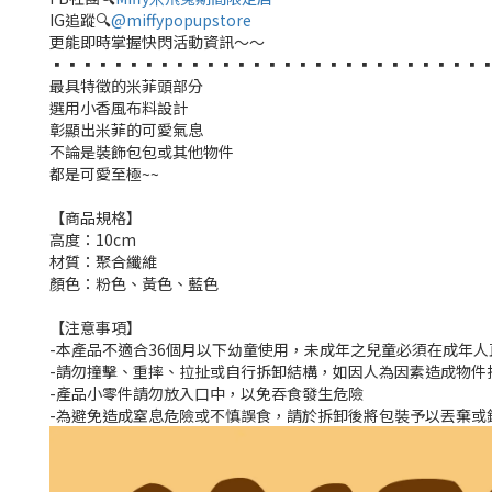
IG追蹤🔍
@miffypopupstore
更能即時掌握快閃活動資訊～～
▪︎▪︎▪︎▪︎▪︎▪︎▪︎▪︎▪︎▪︎▪︎▪︎▪︎▪︎▪︎▪︎▪︎▪︎▪︎▪︎▪︎▪︎▪︎▪︎▪︎▪︎▪︎▪︎▪
最具特徵的米菲頭部分
選用小香風布料設計
彰顯出米菲的可愛氣息
不論是裝飾包包或其他物件
都是可愛至極~~
【商品規格】
高度：10cm
材質：聚合纖維
顏色：粉色、黃色、藍色
【注意事項】
-本產品不適合36個月以下幼童使用，未成年之兒童必須在成年
-請勿撞擊、重摔、拉扯或自行拆卸結構，如因人為因素造成物件
-產品小零件請勿放入口中，以免吞食發生危險
-為避免造成窒息危險或不慎誤食，請於拆卸後將包裝予以丟棄或