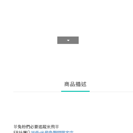
商品描述
🐰兔粉們必要追蹤米飛🐰
FB社團🔍
Miffy米飛兔期間限定店