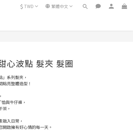
$
TWD
繁體中文
立即購買
】甜心波點 髮夾 髮圈
點」系列髮夾，
間點亮整體造型！
，
T恤與牛仔褲，
午茶，
素融入日常，
您開啟擁有好心情的每一天。