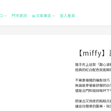
口
門市資訊
📖文章專區
加入會員
【miffy
隨手夾上這款「甜心波
經典的紅白配色就能瞬
不需要複雜的編髮技巧
無論是穿著最舒服的白
還是出門和姐妹喝杯下
把復古又俏皮的點點元
讓這份簡單的甜美，陪