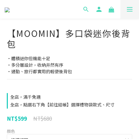
【MOOMIN】多口袋迷你後背
包
・體積迷你但機能十足
・多分層設計，收納井然有序
・通勤、旅行都實用的輕便後背包
全店，滿千免運
全店，點選右下角【前往結帳】選擇禮物袋款式、尺寸
NT$680
NT$599
顏色