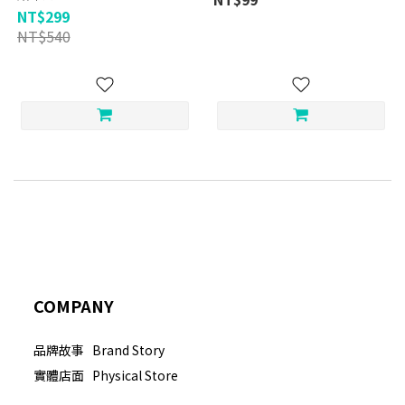
NT$299
NT$540
COMPANY
品牌故事 Brand Story
實體店面 Physical Store