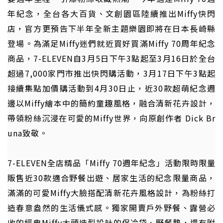
年紀念，全台各大百貨、文創園區陸續推出Miffy快閃
店，官方更預告下半年全新主題樂園即將在日本長崎縣
登場。為滿足Miffy迷們就近買好買滿Miffy 70周年紀念
商品，7-ELEVEN自3月5日下午3點起至3月16日於全台
超過7,000家門市推出快閃購活動，3月17日下午3點起
接續集點加價購活動到4月30日止，近30款超萌紀念週
邊以Miffy繪本中的簡約童趣風格，融合清新花卉設計，
帶領粉絲沉浸在可愛的Miffy世界，向原創作者 Dick Br
una致敬。
7-ELEVEN全店精品「Miffy 70週年紀念」活動限時限量
販售近30款適合野餐出遊、居家生活的紀念限量商品，
滿滿的可愛Miffy大臉搭配清新花卉風格設計，為粉絲打
造春意盎然的生活儀式感。獨家開賣戶外野餐、露營必
收的經典Miffy大頭造型設計的保冷袋、野餐墊，還有附