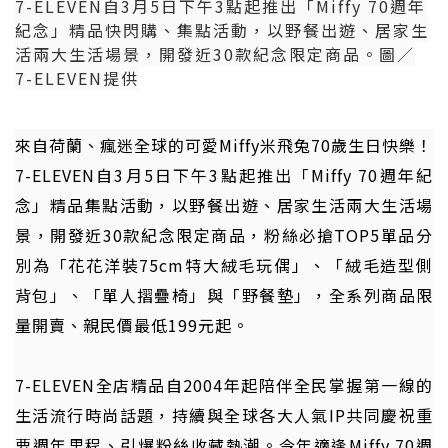
7-ELEVEN自3月5日下午3點起推出「Miffy 70週年
紀念」精品快閃購、集點活動，以野餐出遊、居家生
活兩大生活場景，開發近30款紀念限定商品。圖／
7-ELEVEN提供
來自荷蘭、瘋迷全球的可愛Miffy米飛兔70歲生日快樂！
7-ELEVEN自3月5日下午3點起推出「Miffy 70週年紀
念」精品集點活動，以
野餐
出遊、居家生活兩大生活場
景，開發近30款紀念限定商品，
粉絲
必搶TOP5單品分
別為「花花洋裝75cm特大絨毛玩偶」、「絨毛造型側
背包」、「單人摺疊椅」與「野餐墊」，全系列商品限
量開賣、親民價最低199元起。
7-ELEVEN全店精品自2004年起陪伴全民掌握第一線的
生活流行時尚話題，持續與全球各大人氣IP共同慶祝重
要週年里程、引爆粉絲收藏熱潮。今年適逢Miffy 70週