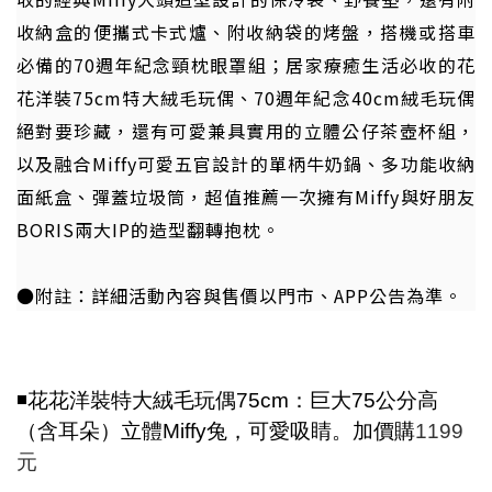
收納盒的便攜式卡式爐、附收納袋的烤盤，搭機或搭車
必備的70週年紀念頸枕眼罩組；居家療癒生活必收的花
花洋裝75cm特大絨毛玩偶、70週年紀念40cm絨毛玩偶
絕對要珍藏，還有可愛兼具實用的立體公仔茶壺杯組，
以及融合Miffy可愛五官設計的單柄牛奶鍋、多功能收納
面紙盒、彈蓋垃圾筒，超值推薦一次擁有Miffy與好朋友
BORIS兩大IP的造型翻轉抱枕。
●附註：詳細活動內容與售價以門市、APP公告為準。
◾花花洋裝特大絨毛玩偶75cm：巨大75公分高
（含耳朵）立體Miffy兔，可愛吸睛。加價購
1199
元