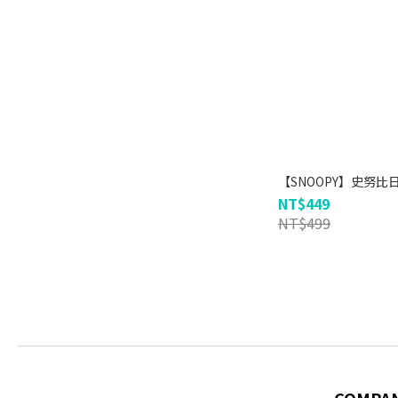
【SNOOPY】史努比
NT$449
NT$499
COMPA