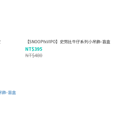
款
【SNOOPYxVIPO】史努比牛仔系列小吊飾-盲盒
NT$395
NT$480