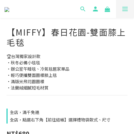
【MIFFY】春日花園-雙面膝上
毛毯
🏆台灣獨家設計款
‧秋冬必備小毯毯
‧辦公室午睡毯、冷氣毯居家單品
‧輕巧便攜雙面圖樣膝上毯
‧滿版米飛花園圖樣
‧法蘭絨細膩短毛材質
全店，滿千免運
全店，點選右下角【前往結帳】選擇禮物袋款式、尺寸
NT$680