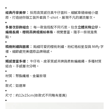
經典丹寧美學：
採用高質感仿真牛仔面料，細膩車縫線縮小還
原，打造迷你版工裝外套與 T-shirt，展現不凡的潮流層次。
多層次掛飾組合：
每一款皆搭配不同巧思，包含
立體米飛公仔、
編織長繩、櫻桃吊牌或繽紛串珠
，視覺豐富，隨手一掛就是焦
點。
精緻刺繡與圖案：
點綴可愛的櫻桃刺繡、粉紅格紋星型與 Miffy 字
樣，細節處完美還原品牌萌感。
觸感豐富多樣：
牛仔布、皮革質感吊牌與柔軟編織繩，多種材質
結合，手感層次分明。
材質：聚酯纖維、金屬掛環
款式：如選單
尺寸：約12x15cm(依款式不同略有差異)