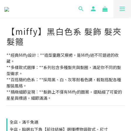
【miffy】黑白色系 髮飾 髮夾
髮箍
**經典Miffy設計：**造型童趣又療癒，是Miffy迷不可錯過的收
藏。
**多樣款式選擇：**系列包含多種髮夾與髮圈，滿足你不同的髮
型需求。
**百搭簡約色系：**採用黑、白、灰等耐看色調，輕鬆搭配各種
服裝風格。
**精緻細節呈現：**髮飾上不僅有Miffy的圖案，還點綴了可愛的
星星與標語，細節滿滿。
全店，滿千免運
全店，點選右下角【前往結帳】選擇禮物袋款式、尺寸