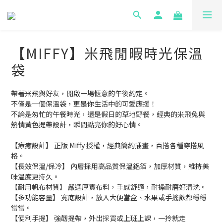
【MIFFY】米飛閒暇時光保溫
袋
帶著米飛與好友，開啟一場愜意的午後約定。
不僅是一個保溫袋，更是你生活中的可愛應援！
不論是匆忙的午餐時光，還是假日的草地野餐，經典的米飛兔與
熱情黃色提帶設計，瞬間點亮你的好心情。
【療癒設計】 正版 Miffy 授權，經典簡約插畫，百搭各種穿搭風
格。
【長效保溫/保冷】 內層採用高品質保溫鋁箔，加厚材質，維持美
味溫度更持久。
【耐用帆布材質】 嚴選厚實布料，手感舒適，耐操耐磨好清洗。
【多功能容量】 寬底設計，放入大便當盒、水果或手搖飲都穩穩
當當。
【便利手提】 強韌提帶，外出採買或上班上課，一拎就走