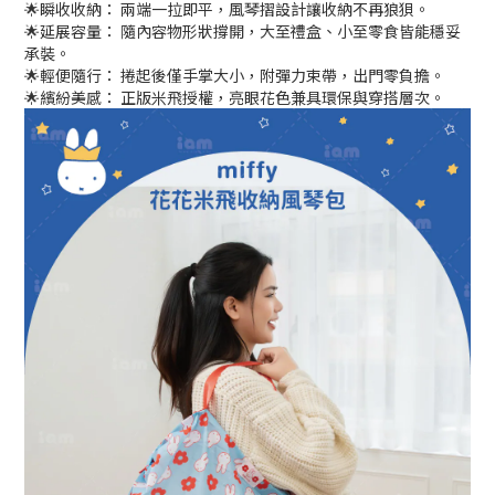
🌟瞬收收納： 兩端一拉即平，風琴摺設計讓收納不再狼狽。
🌟延展容量： 隨內容物形狀撐開，大至禮盒、小至零食皆能穩妥
承裝。
🌟輕便隨行： 捲起後僅手掌大小，附彈力束帶，出門零負擔。
🌟繽紛美感： 正版米飛授權，亮眼花色兼具環保與穿搭層次。