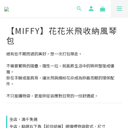
【MIFFY】花花米飛收納風琴
包
總有些不期而遇的美好，想一次打包帶走。
不需要繁瑣的摺疊，隨性一拉，就能將生活中的瑣碎整理成優
雅。
掛在手腕或是肩背，讓米飛與繽紛花朵成為妳最亮眼的環保配
件。
不只是購物袋，更是妳從容應對日常的一份舒適感。
全店，滿千免運
全店，點選右下角【前往結帳】選擇禮物袋款式、尺寸