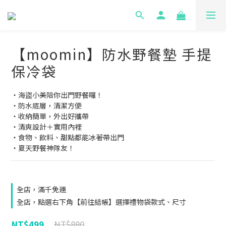
【moomin】防水野餐墊 手提
保冷袋
・海盜小美陪你出門野餐囉！
・防水底層，清潔方便
・收納簡單，外出好攜帶
・清爽設計＋實用內裡
・食物、飲料、甜點都能冰著帶出門
・夏天野餐神隊友！
全店，滿千免運
全店，點選右下角【前往結帳】選擇禮物袋款式、尺寸
NT$880
NT$499