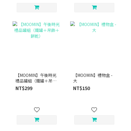
【MOOMIN】午後時光
【MOOMIN】禮物盒 -
禮品罐組（鐵罐＋吊飾
大
＋餅乾）
NT$299
NT$150