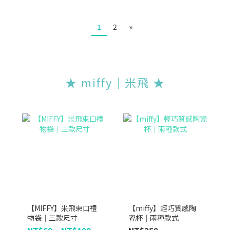
1
2
»
★ miffy｜米飛 ★
【MIFFY】米飛束口禮
【miffy】輕巧質感陶
物袋｜三款尺寸
瓷杯｜兩種款式