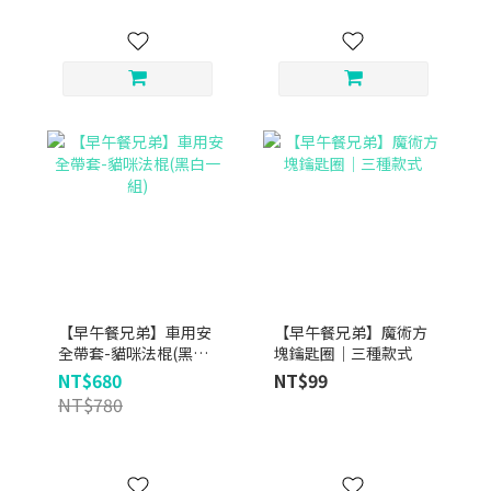
【早午餐兄弟】車用安
【早午餐兄弟】魔術方
全帶套-貓咪法棍(黑白
塊鑰匙圈｜三種款式
一組)
NT$680
NT$99
NT$780