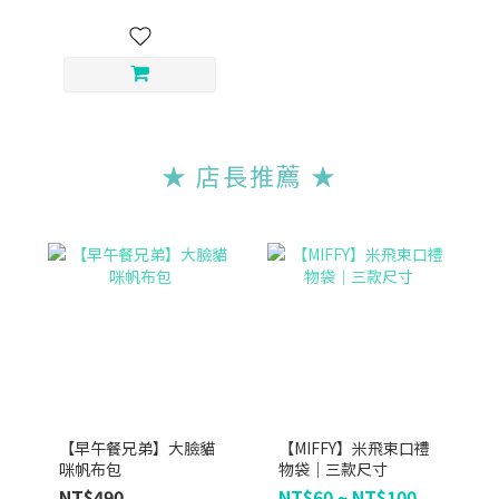
★ 店長推薦
★
【早午餐兄弟】大臉貓
【MIFFY】米飛束口禮
咪帆布包
物袋｜三款尺寸
NT$490
NT$60 ~ NT$100