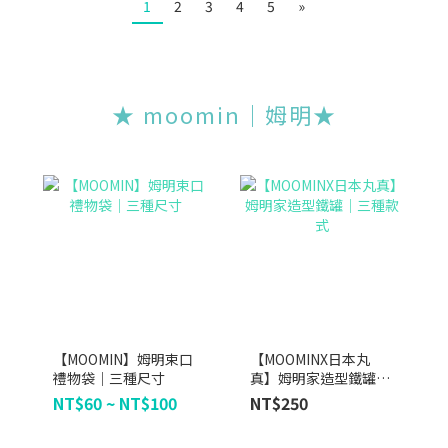
1
2
3
4
5
»
★ moomin｜姆明★
【MOOMIN】姆明束口
【MOOMINX日本丸
禮物袋｜三種尺寸
真】姆明家造型鐵罐｜
三種款式
NT$60 ~ NT$100
NT$250