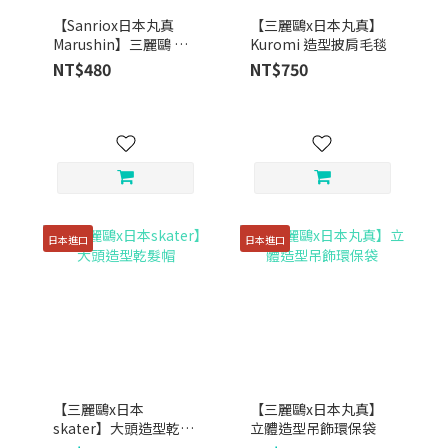
【Sanriox日本丸真
【三麗鷗x日本丸真】
Marushin】三麗鷗 純
Kuromi 造型披肩毛毯
棉毛巾 ｜ 三種款式
NT$480
NT$750
日本進口
日本進口
【三麗鷗x日本
【三麗鷗x日本丸真】
skater】大頭造型乾髮
立體造型吊飾環保袋
帽