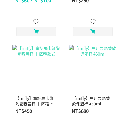
NT$60 ~ NT$100
NT$250
【miffy】童話馬卡龍
【miffy】星月果語雙
陶瓷吸管杯 ｜ 四種款
飲保溫杯 450ml
式
NT$450
NT$680