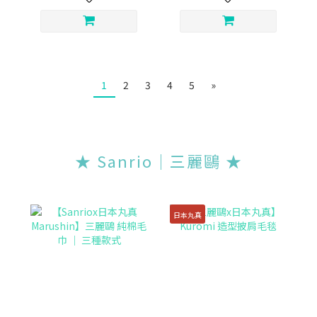
1
2
3
4
5
»
★ Sanrio｜三麗鷗 ★
日本丸真