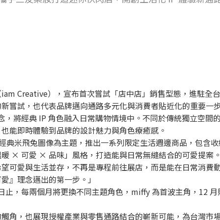
m Creative），宣布首次嘗試「店中店」銷售型態，進駐全台
的新嘗試，也代表品牌邁向通路多元化與消費者貼近化的重要一
概念，將經典 IP 角色融入日常購物情境中。不同於傳統獨立空
，也能即時體驗到品牌的設計魅力與角色療癒感。
格紋與經典米飛兔圖像為主題，推出一系列限定生活週邊商品，包含
 × 可愛 × 品味」風格，打造能與日常無縫結合的可愛提案
希望可愛與生活並存，不再是專程前往展店，而是能在日常消費
可愛』理念邁出的第一步。」
月 24 日止，每兩個月將更換不同主題角色，miffy 為首波主角，12
觸角，也展現授權產業與零售通路結合的嶄新可能，為台灣市場帶