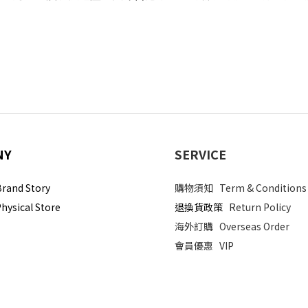
NY
SERVICE
and Story
購物須知
Term & Conditions
sical Store
退換貨政策
Return Policy
海外訂購
Overseas Order
會員優惠
VIP