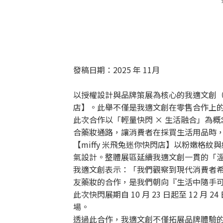
發稿日期：2025 年 11月
以授權設計與品牌策展為核心的我適文創（ia
店】。此舉不僅是我適文創在零售合作上
此次合作以「輕量快閃 × 生活融合」為
合藥妝通路，讓消費者在採買生活用品時
【miffy 米飛兔迷你快閃店】以粉嫩
氣設計。整體展區延續我適文創一貫的「溫暖
我適文創表示：「我們觀察到現代消費者
友藥妝的合作，是我們朝向『生活中隨手
此次快閃展期自 10 月 23 日起至 12 
場。
透過此合作，我適文創不僅拓展品牌體驗的