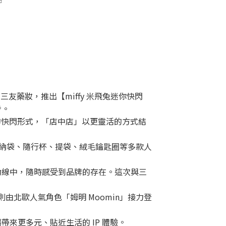
三友藥妝，推出【miffy 米飛兔迷你快閃
步。
間的快閃形式，「店中店」以更靈活的方式結
收納袋、隨行杯、提袋、絨毛鑰匙圈等多款人
。
動線中，隨時感受到品牌的存在。這次與三
 月則由北歐人氣角色「姆明 Moomin」接力登
來更多元、貼近生活的 IP 體驗。