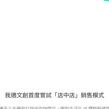
我適文創首度嘗試「店中店」銷售模式
攜手三友藥妝打造迷你快閃店，開創生活化 IP 體驗新通