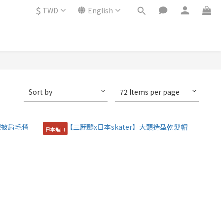
$
TWD
English
Sort by
72 Items per page
日本進口