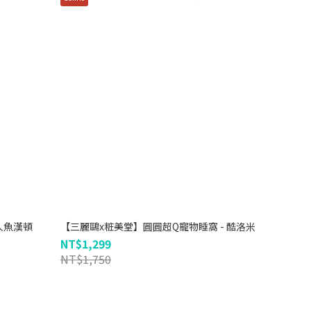
人魚漢頓
【三麗鷗x粧美堂】圓圓超Q寵物睡窩 - 酷洛米
NT$1,299
NT$1,750