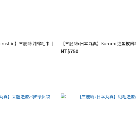
arushin】三麗鷗 純棉毛巾 ｜
【三麗鷗x日本丸真】Kuromi 造型披肩
NT$750