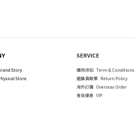
NY
SERVICE
and Story
購物須知
Term & Conditions
sical Store
退換貨政策
Return Policy
海外訂購
Overseas Order
會員優惠
VIP