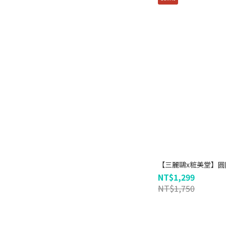
【三麗鷗x粧美堂】圓
NT$1,299
NT$1,750