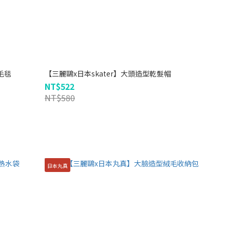
毛毯
【三麗鷗x日本skater】大頭造型乾髮帽
NT$522
NT$580
日本丸真