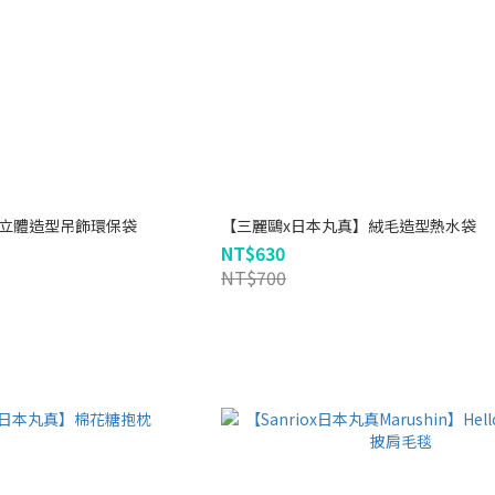
】立體造型吊飾環保袋
【三麗鷗x日本丸真】絨毛造型熱水袋
NT$630
NT$700