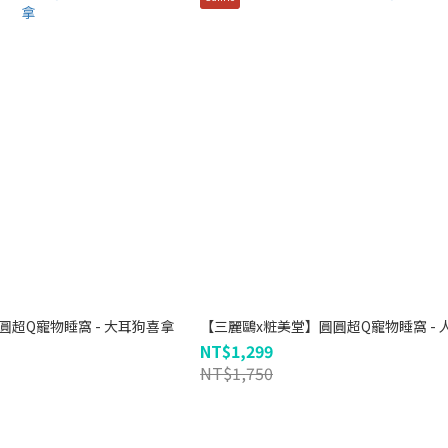
圓超Q寵物睡窩 - 大耳狗喜拿
【三麗鷗x粧美堂】圓圓超Q寵物睡窩 - 
NT$1,299
NT$1,750