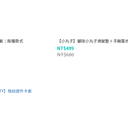
卡套｜兩種款式
【小丸子】貓咪小丸子滑鼠墊＋手腕靠
NT$499
NT$680