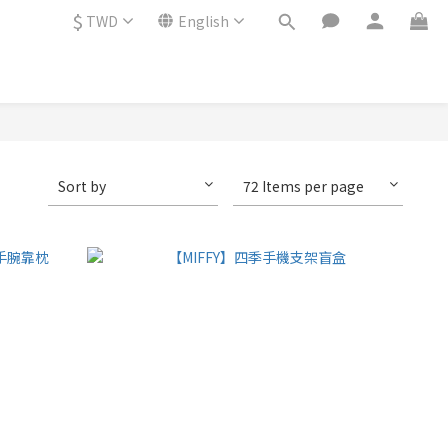
$
TWD
English
Sort by
72 Items per page