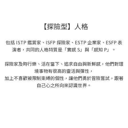
【探險型】人格
包括 ISTP 鑑賞家、ISFP 探險家、ESTP 企業家、ESFP 表
演者，共同的人格特質是「實感 S」與「感知 P」。
探險家及時行樂、活在當下、追求自由與新鮮感，他們對環
境事物有很高的靈活與彈性，
加上不喜歡被限制束縛的個性，讓他們勇於冒險嘗試，跟著
自己心之所向來認識世界。