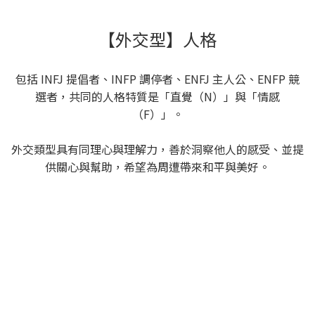
【外交型】人格
包括 INFJ 提倡者、INFP 調停者、ENFJ 主人公、ENFP 競
選者，共同的人格特質是「直覺（N）」與「情感
（F）」。
外交類型具有同理心與理解力，善於洞察他人的感受、並提
供關心與幫助，希望為周遭帶來和平與美好。