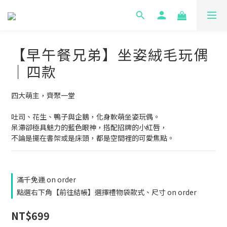
【早午餐兄弟】坐姿絨毛玩偶
｜四款
四大萌主，齊聚一堂
吐司、花生、鴨子與企鵝，化身軟萌坐姿玩偶。
呆滯卻極具魅力的藍色眼神，搭配招牌的小紅唇，
不論是擺在書架或是床頭，都是空間裡的可愛焦點。
滿千免運 on order
點選右下角【前往結帳】選擇禮物袋款式、尺寸 on order
NT$699