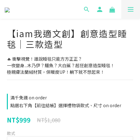
【iam我適文創】創意造型睡
毯｜三款造型
🔥 衝擊視覺！誰說睡毯只能方方正正？
一夜變身...木乃伊？鱷魚？大白鯊？超狂創意造型睡毯！
極親膚法蘭絨材質，保暖度UP！躺下就不想起來！
滿千免運 on order
點選右下角【前往結帳】選擇禮物袋款式、尺寸 on order
NT$999
NT$1,080
款式