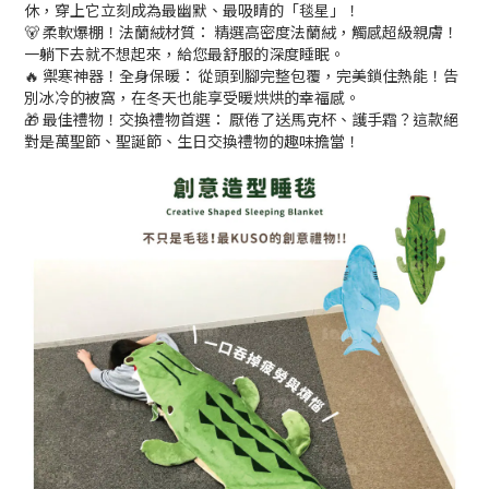
休，穿上它立刻成為最幽默、最吸睛的「毯星」！
🐻 柔軟爆棚！法蘭絨材質： 精選高密度法蘭絨，觸感超級親膚！
一躺下去就不想起來，給您最舒服的深度睡眠。
🔥 禦寒神器！全身保暖： 從頭到腳完整包覆，完美鎖住熱能！告
別冰冷的被窩，在冬天也能享受暖烘烘的幸福感。
🎁 最佳禮物！交換禮物首選： 厭倦了送馬克杯、護手霜？這款絕
對是萬聖節、聖誕節、生日交換禮物的趣味擔當！