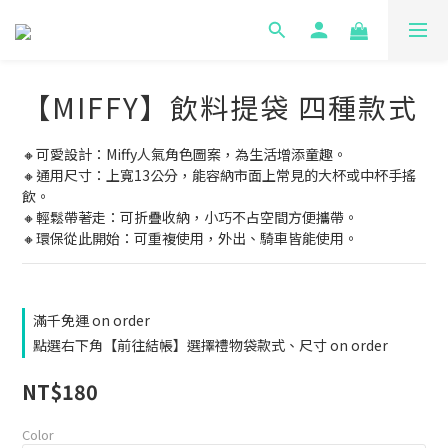
【MIFFY】飲料提袋 四種款式
🔸可愛設計：Miffy人氣角色圖案，為生活增添童趣。
🔸通用尺寸：上寬13公分，能容納市面上常見的大杯或中杯手搖
飲。
🔸輕鬆帶著走：可折疊收納，小巧不占空間方便攜帶。
🔸環保從此開始：可重複使用，外出、騎車皆能使用。
滿千免運 on order
點選右下角【前往結帳】選擇禮物袋款式、尺寸 on order
NT$180
Color