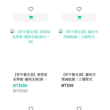
【早午餐兄弟】車用安
【早午餐兄弟】魔術方
全帶套-貓咪法棍(黑白
塊鑰匙圈｜三種款式
一組)
NT$680
NT$99
NT$780