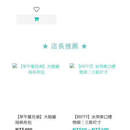
★ 店長推薦
★
【早午餐兄弟】大臉貓
【MIFFY】米飛束口禮
咪帆布包
物袋｜三款尺寸
NT$490
NT$60 ~ NT$100