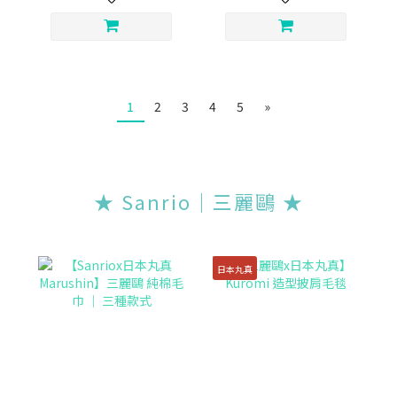
1
2
3
4
5
»
★ Sanrio｜三麗鷗 ★
日本丸真