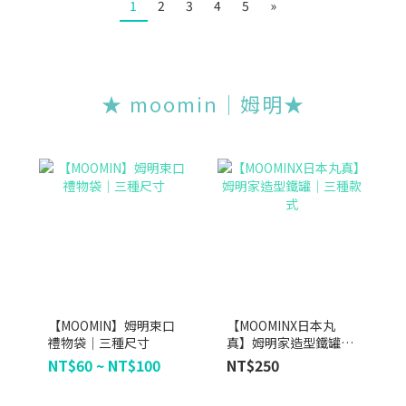
1
2
3
4
5
»
★ moomin｜姆明★
【MOOMIN】姆明束口
【MOOMINX日本丸
禮物袋｜三種尺寸
真】姆明家造型鐵罐｜
三種款式
NT$60 ~ NT$100
NT$250