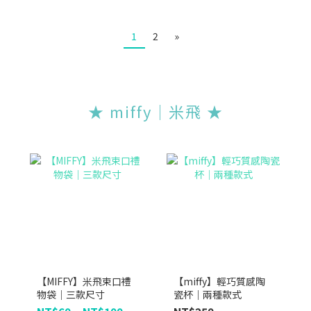
1
2
»
★ miffy｜米飛 ★
【MIFFY】米飛束口禮
【miffy】輕巧質感陶
物袋｜三款尺寸
瓷杯｜兩種款式