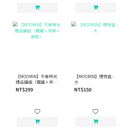
【MOOMIN】午後時光
【MOOMIN】禮物盒 -
禮品罐組（鐵罐＋吊飾
大
＋餅乾）
NT$299
NT$150