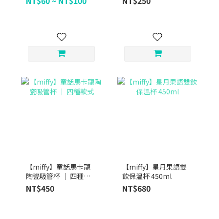
NT$60 ~ NT$100
NT$250
【miffy】童話馬卡龍
【miffy】星月果語雙
陶瓷吸管杯 ｜ 四種款
飲保溫杯 450ml
式
NT$450
NT$680