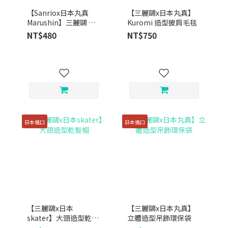
【Sanriox日本丸真
【三麗鷗x日本丸真】
Marushin】三麗鷗 純
Kuromi 造型披肩毛毯
棉毛巾 ｜ 三種款式
NT$480
NT$750
日本進口
日本進口
【三麗鷗x日本
【三麗鷗x日本丸真】
skater】大頭造型乾髮
立體造型吊飾環保袋
帽