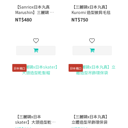
【Sanriox日本丸真
【三麗鷗x日本丸真】
Marushin】三麗鷗 純
Kuromi 造型披肩毛毯
棉毛巾 ｜ 三種款式
NT$480
NT$750
日本進口
日本進口
【三麗鷗x日本
【三麗鷗x日本丸真】
skater】大頭造型乾髮
立體造型吊飾環保袋
帽