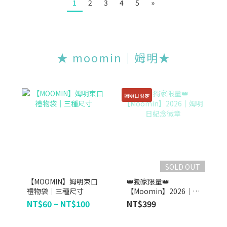
1
2
3
4
5
»
★ moomin｜姆明★
姆明日限定
SOLD OUT
【MOOMIN】姆明束口
👑獨家限量👑
禮物袋｜三種尺寸
【Moomin】2026｜姆
明日紀念徽章
NT$60 ~ NT$100
NT$399