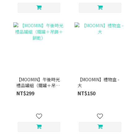
【MOOMIN】午後時光
【MOOMIN】禮物盒 -
禮品罐組（鐵罐＋吊飾
大
＋餅乾）
NT$299
NT$150