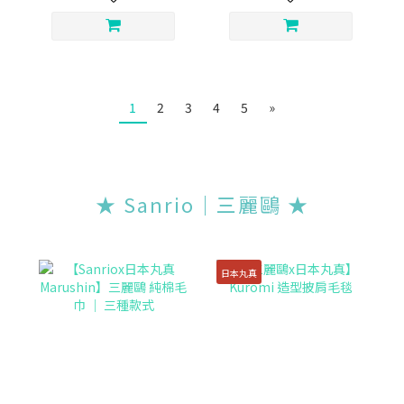
1
2
3
4
5
»
★ Sanrio｜三麗鷗 ★
日本丸真