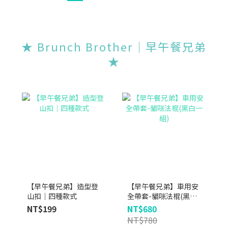
★ Brunch Brother｜早午餐兄弟
★
【早午餐兄弟】造型登
【早午餐兄弟】車用安
山扣｜四種款式
全帶套-貓咪法棍(黑白
一組)
NT$199
NT$680
NT$780