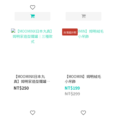
台灣設計款
【MOOMINX日本丸
【MOOMIN】姆明絨毛
真】姆明家造型鐵罐｜
小吊飾
三種款式
NT$250
NT$199
NT$299