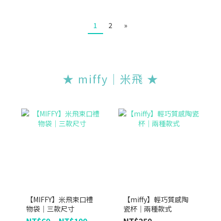
1
2
»
★ miffy｜米飛 ★
【MIFFY】米飛束口禮
【miffy】輕巧質感陶
物袋｜三款尺寸
瓷杯｜兩種款式