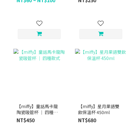
NT$60 ~ NT$100
NT$250
【miffy】童話馬卡龍
【miffy】星月果語雙
陶瓷吸管杯 ｜ 四種款
飲保溫杯 450ml
式
NT$450
NT$680