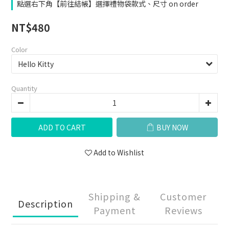
點選右下角【前往結帳】選擇禮物袋款式、尺寸 on order
NT$480
Color
Quantity
ADD TO CART
BUY NOW
Add to Wishlist
Shipping &
Customer
Description
Payment
Reviews