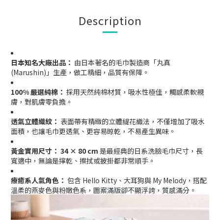
Description
日本知名大廠出品：
由日本著名的毛巾製造商「丸真
(Marushin)」生產，做工精細，品質有保障。
100% 嚴選純棉：
採用天然純棉材質，吸水性極佳，觸感柔軟親
膚，對肌膚零負擔。
透氣立體織紋：
表面帶有精緻的立體緹花織法，不僅增加了吸水
面積，也讓毛巾更透氣、更容易晾乾，不易產生異味。
黃金實用尺寸：
34 × 80 cm
是最經典的日系洗臉毛巾尺寸，長
寬適中，無論是擰乾、擦拭或披掛都非常順手。
療癒系人氣角色：
包含 Hello Kitty、大耳狗與 My Melody，搭配
溫柔的燕麥色與粉嫩色系，圖案滿版卻不顯浮誇，質感滿分。