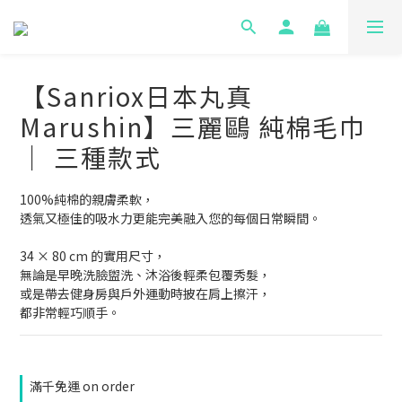
【Sanriox日本丸真
Marushin】三麗鷗 純棉毛巾
｜ 三種款式
100%純棉的親膚柔軟，
透氣又極佳的吸水力更能完美融入您的每個日常瞬間。
34 × 80 cm 的實用尺寸，
無論是早晚洗臉盥洗、沐浴後輕柔包覆秀髮，
或是帶去健身房與戶外運動時披在肩上擦汗，
都非常輕巧順手。
滿千免運 on order