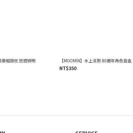
用連帽頸枕 悠遊姆明
【MOOMIN】水上派對 80週年角色盲盒
NT$350
NY
SERVICE