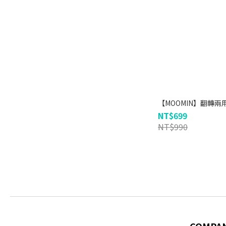
【MOOMIN】翻轉兩
NT$699
NT$990
COMPA