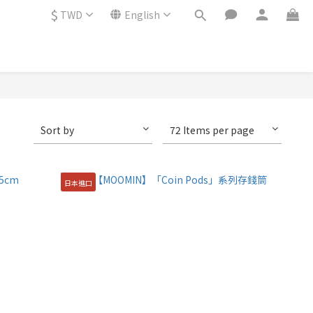
$
TWD
English
Sort by
72 Items per page
日本進口