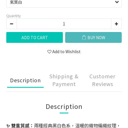
Quantity
ADD TO CART
BUY NOW
Add to Wishlist
Shipping &
Customer
Description
Payment
Reviews
Description
✨ 雙重質感：
兩種經典黑白色系，溫暖的織物編織紋理，