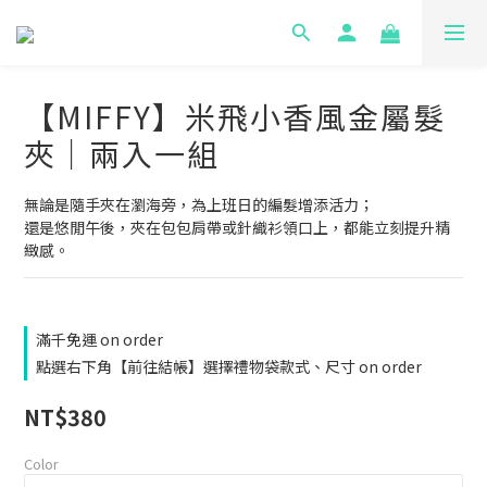
【MIFFY】米飛小香風金屬髮
夾｜兩入一組
無論是隨手夾在瀏海旁，為上班日的編髮增添活力；
還是悠閒午後，夾在包包肩帶或針織衫領口上，都能立刻提升精
緻感。
滿千免運 on order
點選右下角【前往結帳】選擇禮物袋款式、尺寸 on order
NT$380
Color