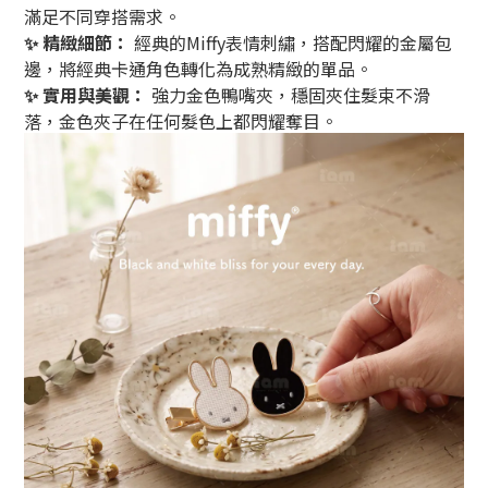
滿足不同穿搭需求。
✨ 精緻細節：
經典的Miffy表情刺繡，
搭配閃耀的金屬包
邊，
將經典卡通角色轉化為成熟精緻的單品。
✨ 實用與美觀：
強力金色鴨嘴夾，
穩固夾住髮束不滑
落，
金色夾子在任何髮色上都閃耀奪目。