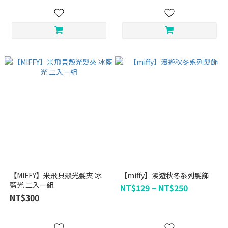
【MIFFY】米飛貝殼光髮夾 冰
【miffy】漫遊秋冬系列髮飾
藍光 二入一組
NT$129 ~ NT$250
NT$300