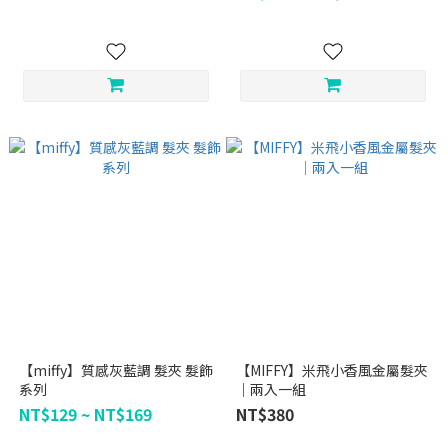
【miffy】質感灰藍調 髮夾 髮飾
【MIFFY】米飛小香風金屬髮夾
系列
｜兩入一組
NT$129 ~ NT$169
NT$380