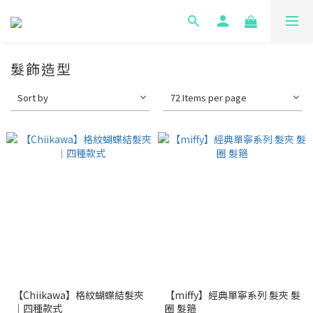
髮飾造型
Sort by
72 Items per page
【Chiikawa】格紋蝴蝶結髮夾
【miffy】經典單寧系列 髮夾 髮
｜四種款式
圈 髮箍