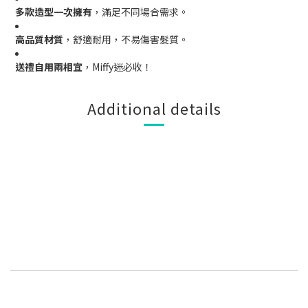
多款造型一次擁有
，滿足不同場合需求。
高品質材質
，舒適耐用，不易傷害髮質。
送禮自用兩相宜
，Miffy迷必收！
Additional details