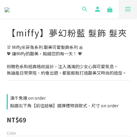
【miffy】夢幻粉藍 髮飾 髮夾
🐰 Miffy米菲兔系列 甜美可愛髮飾系列 🎀
💖 讓Miffy的甜美，點綴您的每一天！ 💖
粉嫩色系和經典格紋設計，注入滿滿的少女心與可愛氣息。
無論是日常穿搭、約會出遊，都能輕鬆打造甜美又時尚的造型。
滿千免運 on order
點選右下角【前往結帳】選擇禮物袋款式、尺寸 on order
NT$69
Color